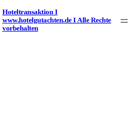
Direkt
zum
Hoteltransaktion I
Inhalt
www.hotelgutachten.de I Alle Rechte
wechseln
vorbehalten