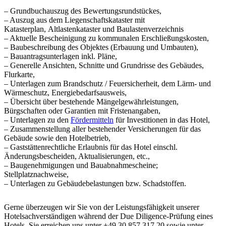
– Grundbuchauszug des Bewertungsrundstückes,
– Auszug aus dem Liegenschaftskataster mit
Katasterplan, Altlastenkataster und Baulastenverzeichnis
– Aktuelle Bescheinigung zu kommunalen Erschließungskosten,
– Baubeschreibung des Objektes (Erbauung und Umbauten),
– Bauantragsunterlagen inkl. Pläne,
– Generelle Ansichten, Schnitte und Grundrisse des Gebäudes,
Flurkarte,
– Unterlagen zum Brandschutz / Feuersicherheit, dem Lärm- und
Wärmeschutz, Energiebedarfsausweis,
– Übersicht über bestehende Mängelgewährleistungen,
Bürgschaften oder Garantien mit Fristenangaben,
– Unterlagen zu den
Fördermitteln
für Investitionen in das Hotel,
– Zusammenstellung aller bestehender Versicherungen für das
Gebäude sowie den Hotelbetrieb,
– Gaststättenrechtliche Erlaubnis für das Hotel einschl.
Änderungsbescheiden, Aktualisierungen, etc.,
– Baugenehmigungen und Bauabnahmescheine;
Stellplatznachweise,
– Unterlagen zu Gebäudebelastungen bzw. Schadstoffen.
Gerne überzeugen wir Sie von der Leistungsfähigkeit unserer
Hotelsachverständigen während der Due Diligence-Prüfung eines
Hotels. Sie erreichen uns unter +49 30 857 317 20 sowie unter